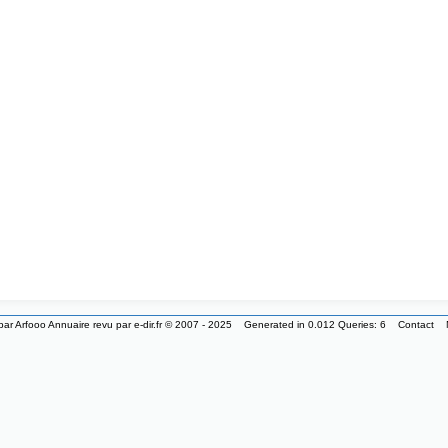
par
Arfooo Annuaire
revu par
e-dir.fr
© 2007 - 2025 Generated in 0.012 Queries: 6
Contact